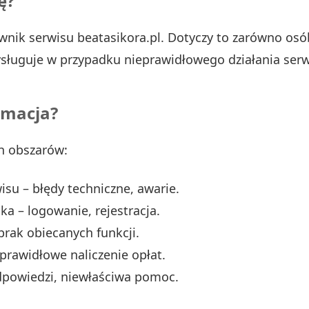
ę?
nik serwisu beatasikora.pl. Dotyczy to zarówno osób
sługuje w przypadku nieprawidłowego działania serw
amacja?
h obszarów:
su – błędy techniczne, awarie.
 – logowanie, rejestracja.
brak obiecanych funkcji.
prawidłowe naliczenie opłat.
odpowiedzi, niewłaściwa pomoc.