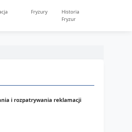
acja
Fryzury
Historia
w
Fryzur
nia i rozpatrywania reklamacji