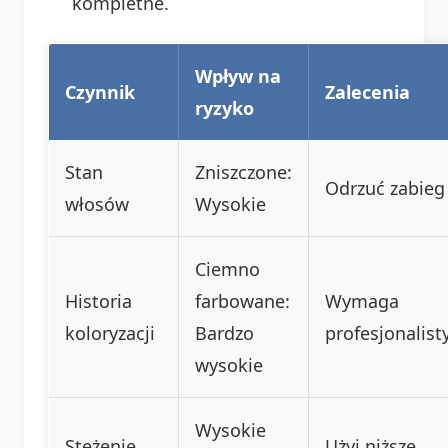
kompletne.
Wpływ na
Czynnik
Zalecenia
ryzyko
Stan
Zniszczone:
Odrzuć zabieg
włosów
Wysokie
Ciemno
Historia
farbowane:
Wymaga
koloryzacji
Bardzo
profesjonalist
wysokie
Wysokie
Stężenie
Użyj niższe