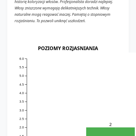
historię koloryzacji włosów. Profesjonalista doradzi najlepiej.
Włosy zniszczone wymagają delikatniejszych technik. Włosy
naturalne mogą reagować inaczej. Pamiętaj o stopniowym
rozjaśnianiu. To pozwoli uniknąć uszkodzeń.
POZIOMY ROZJASNIANIA
6.0
5.5
5.0
4.5
4.0
3.5
3.0
2.5
2
2.0
1.5