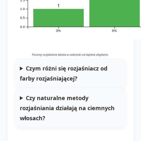
1
1.0
0.5
0.0
3%
6%
Poziomy rozjaśniania włosów w zależności od stężenia oksydantu.
Czym różni się rozjaśniacz od
farby rozjaśniającej?
Czy naturalne metody
rozjaśniania działają na ciemnych
włosach?