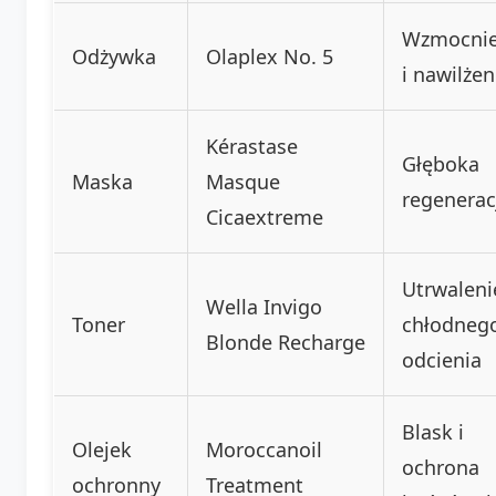
Wzmocnie
Odżywka
Olaplex No. 5
i nawilżen
Kérastase
Głęboka
Maska
Masque
regenerac
Cicaextreme
Utrwaleni
Wella Invigo
Toner
chłodneg
Blonde Recharge
odcienia
Blask i
Olejek
Moroccanoil
ochrona
ochronny
Treatment