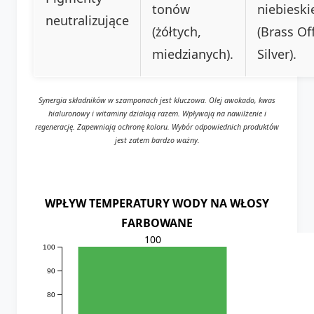
tonów
niebieski
neutralizujące
(żółtych,
(Brass Of
miedzianych).
Silver).
Synergia składników w szamponach jest kluczowa. Olej awokado, kwas
hialuronowy i witaminy działają razem. Wpływają na nawilżenie i
regenerację. Zapewniają ochronę koloru. Wybór odpowiednich produktów
jest zatem bardzo ważny.
WPŁYW TEMPERATURY WODY NA WŁOSY
FARBOWANE
100
100
90
80