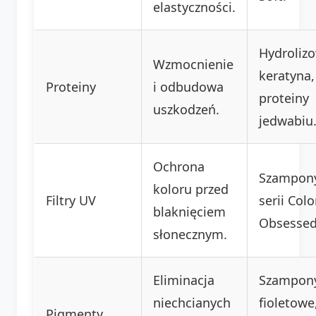
elastyczności.
Hydroliz
Wzmocnienie
keratyna,
Proteiny
i odbudowa
proteiny
uszkodzeń.
jedwabiu
Ochrona
Szampony
koloru przed
Filtry UV
serii Colo
blaknięciem
Obsessed
słonecznym.
Eliminacja
Szampon
niechcianych
fioletowe
Pigmenty