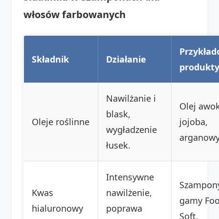
włosów farbowanych
Przykła
Składnik
Działanie
produkt
Nawilżanie i
Olej awo
blask,
Oleje roślinne
jojoba,
wygładzenie
arganowy
łusek.
Intensywne
Szampony
Kwas
nawilżenie,
gamy Foo
hialuronowy
poprawa
Soft.