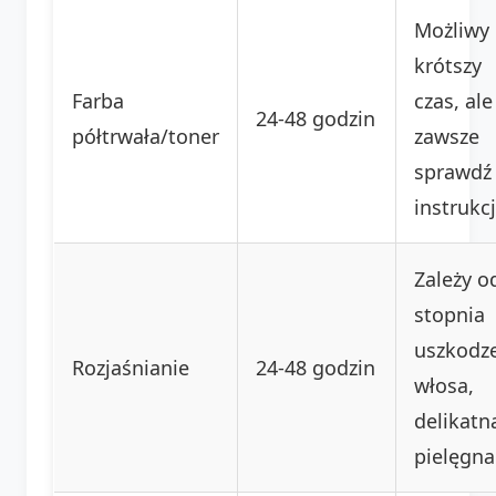
Możliwy
krótszy
Farba
czas, ale
24-48 godzin
półtrwała/toner
zawsze
sprawdź
instrukcj
Zależy o
stopnia
uszkodz
Rozjaśnianie
24-48 godzin
włosa,
delikatn
pielęgna