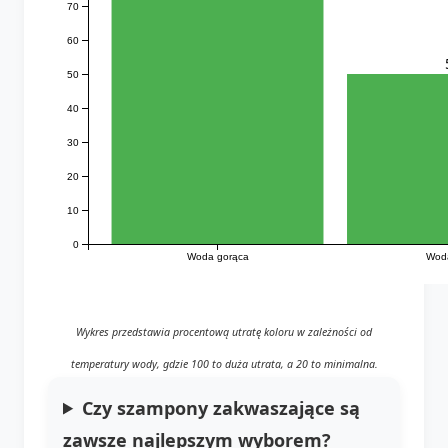
70
60
50
40
30
20
10
0
Woda gorąca
Woda
Wykres przedstawia procentową utratę koloru w zależności od
temperatury wody, gdzie 100 to duża utrata, a 20 to minimalna.
Czy szampony zakwaszające są
zawsze najlepszym wyborem?