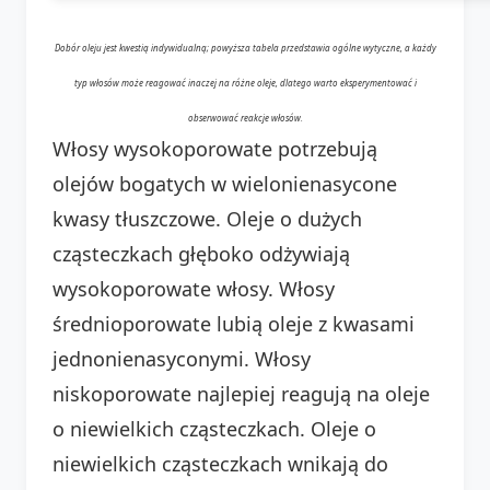
Dobór oleju jest kwestią indywidualną; powyższa tabela przedstawia ogólne wytyczne, a każdy
typ włosów może reagować inaczej na różne oleje, dlatego warto eksperymentować i
obserwować reakcje włosów.
Włosy wysokoporowate potrzebują
olejów bogatych w wielonienasycone
kwasy tłuszczowe. Oleje o dużych
cząsteczkach głęboko odżywiają
wysokoporowate włosy. Włosy
średnioporowate lubią oleje z kwasami
jednonienasyconymi. Włosy
niskoporowate najlepiej reagują na oleje
o niewielkich cząsteczkach. Oleje o
niewielkich cząsteczkach wnikają do