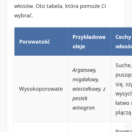
włosów. Oto tabela, która pomoże Ci
wybrać.
Przykładowe
Cechy
Porowatość
oleje
włosó
Suche,
Arganowy,
puszą
migdałowy,
się, s
Wysokoporowate
wiesiołkowy, z
wysych
pestek
łatwo 
winogron
plączą
Norma