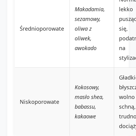
Makadamia,
lekko
sezamowy,
puszą
Średnioporowate
oliwa z
się,
oliwek,
podat
awokado
na
styliza
Gładki
Kokosowy,
błyszc
masło shea,
wolno
Niskoporowate
babassu,
schną,
kakaowe
trudn
dociąż