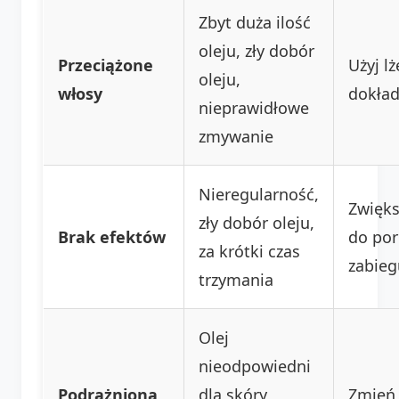
Zbyt duża ilość
oleju, zły dobór
Przeciążone
Użyj lż
oleju,
włosy
dokład
nieprawidłowe
zmywanie
Nieregularność,
Zwięks
zły dobór oleju,
Brak efektów
do por
za krótki czas
zabieg
trzymania
Olej
nieodpowiedni
Podrażniona
dla skóry
Zmień 