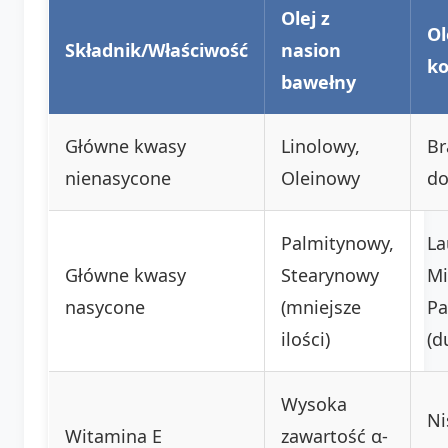
Olej z
Ol
Składnik/Właściwość
nasion
k
bawełny
Główne kwasy
Linolowy,
Br
nienasycone
Oleinowy
do
Palmitynowy,
La
Główne kwasy
Stearynowy
Mi
nasycone
(mniejsze
Pa
ilości)
(d
Wysoka
Ni
Witamina E
zawartość α-