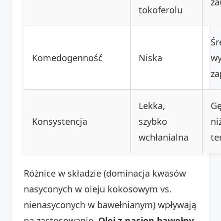
za
tokoferolu
Śr
Komedogenność
Niska
wy
za
Lekka,
Gę
Konsystencja
szybko
ni
wchłanialna
te
Różnice w składzie (dominacja kwasów
nasyconych w oleju kokosowym vs.
nienasyconych w bawełnianym) wpływają
na zastosowanie.
Olej z nasion bawełny