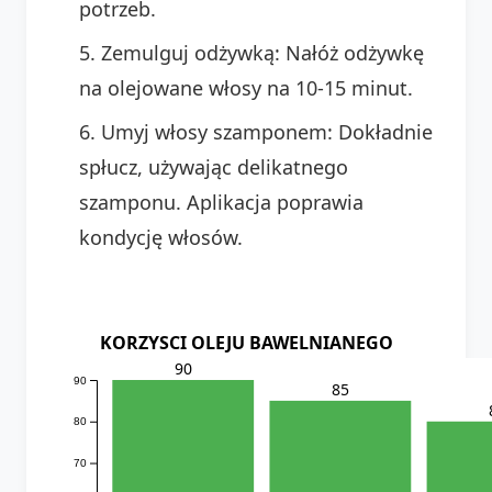
potrzeb.
Zemulguj odżywką: Nałóż odżywkę
na olejowane włosy na 10-15 minut.
Umyj włosy szamponem: Dokładnie
spłucz, używając delikatnego
szamponu. Aplikacja poprawia
kondycję włosów.
KORZYSCI OLEJU BAWELNIANEGO
90
90
85
80
70