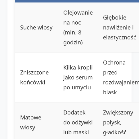
Olejowanie
Głębokie
na noc
Suche włosy
nawilżenie i
(min. 8
elastyczność
godzin)
Ochrona
Kilka kropli
Zniszczone
przed
jako serum
końcówki
rozdwajaniem
po umyciu
blask
Dodatek
Zwiększony
Matowe
do odżywki
połysk,
włosy
lub maski
gładkość