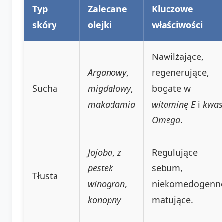
Typ
Zalecane
Kluczowe
skóry
olejki
właściwości
Nawilżające,
Arganowy
,
regenerujące,
Sucha
migdałowy
,
bogate w
makadamia
witaminę E
i
kwas
Omega
.
Jojoba
,
z
Regulujące
pestek
sebum,
Tłusta
winogron
,
niekomedogenn
konopny
matujące.