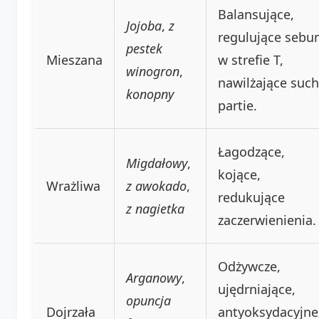
Balansujące,
Jojoba
,
z
regulujące seb
pestek
Mieszana
w strefie T,
winogron
,
nawilżające suc
konopny
partie.
Łagodzące,
Migdałowy
,
kojące,
Wrażliwa
z awokado
,
redukujące
z nagietka
zaczerwienienia.
Odżywcze,
Arganowy
,
ujędrniające,
opuncja
Dojrzała
antyoksydacyjne