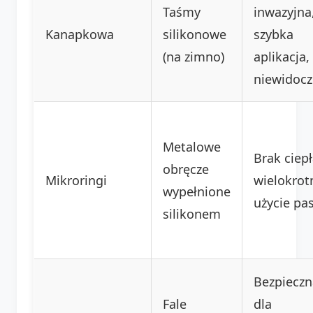
Taśmy
inwazyjna
Kanapkowa
silikonowe
szybka
(na zimno)
aplikacja,
niewidocz
Metalowe
Brak ciepł
obręcze
Mikroringi
wielokrot
wypełnione
użycie pa
silikonem
Bezpieczn
Fale
dla