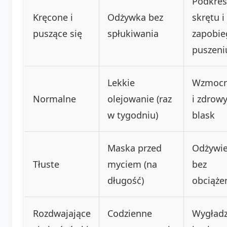
Podkreś
Kręcone i
Odżywka bez
skrętu i
puszące się
spłukiwania
zapobie
puszeni
Lekkie
Wzmocn
Normalne
olejowanie (raz
i zdrow
w tygodniu)
blask
Maska przed
Odżywie
Tłuste
myciem (na
bez
długość)
obciąże
Rozdwajające
Codzienne
Wygładz