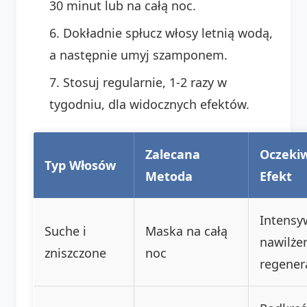
30 minut lub na całą noc.
Dokładnie spłucz włosy letnią wodą,
a następnie umyj szamponem.
Stosuj regularnie, 1-2 razy w
tygodniu, dla widocznych efektów.
Zalecana
Oczeki
Typ Włosów
Metoda
Efekt
Intensy
Suche i
Maska na całą
nawilżen
zniszczone
noc
regener