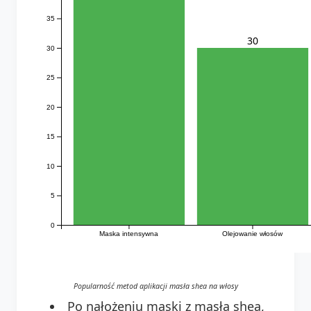
35
30
30
25
20
15
10
5
0
Maska intensywna
Olejowanie włosów
Popularność metod aplikacji masła shea na włosy
Po nałożeniu maski z masła shea,