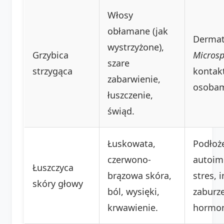
Włosy
obłamane (jak
Dermato
wystrzyżone),
Grzybica
Micros
szare
strzygąca
kontak
zabarwienie,
osobam
łuszczenie,
świąd.
Łuskowata,
Podłoż
czerwono-
autoim
Łuszczyca
brązowa skóra,
stres, i
skóry głowy
ból, wysięki,
zaburz
krwawienie.
hormon