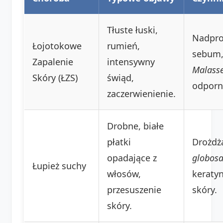
Tłuste łuski,
Nadpro
Łojotokowe
rumień,
sebum,
Zapalenie
intensywny
Malasse
Skóry (ŁZS)
świąd,
odporn
zaczerwienienie.
Drobne, białe
płatki
Drożdż
opadające z
globos
Łupież suchy
włosów,
keratyn
przesuszenie
skóry.
skóry.