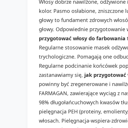
Włosy dobrze nawilżone, odżywione i
kolor. Pasmo osłabione, zniszczone
głowy to fundament zdrowych włosów
głowy. Odpowiednie przygotowanie w
przygotować włosy do farbowania
t
Regularne stosowanie masek odżywcz
trychologiczne. Pomagają one odbud
Regularne podcinanie końcówek popra
zastanawiamy się,
jak przygotować 
powinny być zregenerowane i nawilżo
FARMAGAN, zawierające wyciąg z nasi
98% długołańcuchowych kwasów tłuszc
pielęgnacja PEH (proteiny, emolien
włosach. Pielęgnacja-wspiera-zdrowi