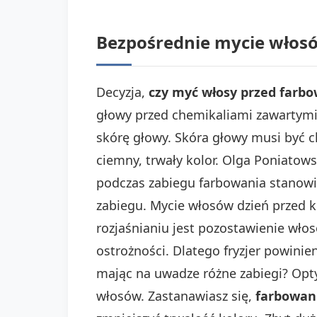
Bezpośrednie mycie włosó
Decyzja,
czy myć włosy przed farb
głowy przed chemikaliami zawartymi 
skórę głowy. Skóra głowy musi być c
ciemny, trwały kolor. Olga Poniatow
podczas zabiegu farbowania stanowi 
zabiegu. Mycie włosów dzień przed ko
rozjaśnianiu jest pozostawienie wło
ostrożności. Dlatego fryzjer powini
mając na uwadze różne zabiegi? Opty
włosów. Zastanawiasz się,
farbowani