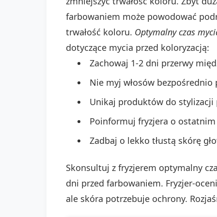
zmniejszyć trwałość koloru. Zbyt du
farbowaniem może powodować podraż
trwałość koloru.
Optymalny czas mycia
dotyczące mycia przed koloryzacją:
Zachowaj 1-2 dni przerwy mię
Nie myj włosów bezpośrednio p
Unikaj produktów do stylizacji
Poinformuj fryzjera o ostatni
Zadbaj o lekko tłustą skórę gło
Skonsultuj z fryzjerem optymalny cz
dni przed farbowaniem. Fryzjer-oceni
ale skóra potrzebuje ochrony. Rozja