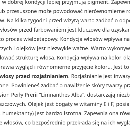
 w dobrej kondycji lepiej przyjmują pigment. Zapewn
 lub przesuszone może powodować nierównomierne ro
. Na kilka tygodni przed wizytą warto zadbać o odp
łosów przed farbowaniem jest kluczowe dla uzyskan
o proces wieloetapowy. Kondycja włosów wpływa na o
ych i olejków jest niezwykle ważne. Warto wykonywa
ować strukturę włosa. Kondycja-wpływa-na kolor, dl
wia wygląd i równomierne przyjęcie koloru. Jest to 
włosy przed rozjaśnianiem
. Rozjaśnianie jest inwa
ne. Powinieneś zadbać o nawilżenie skóry twarzy pr
on Perły Prerii “Limnanthes Alba”, dostarczają niezb
zowych. Olejek jest bogaty w witaminy E i F, posia
ty, humektanty) jest bardzo istotna. Zapewnia ona 
e włosów, co bezpośrednio przekłada się na ich wyglą