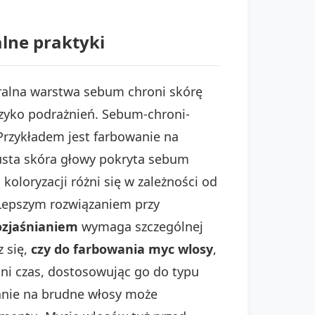
lne praktyki
turalna warstwa sebum chroni skórę
yzyko podrażnień. Sebum-chroni-
Przykładem jest farbowanie na
łusta skóra głowy pokryta sebum
oloryzacji różni się w zależności od
. Lepszym rozwiązaniem przy
ozjaśnianiem
wymaga szczególnej
 się,
czy do farbowania myc wlosy
,
dni czas, dostosowując go do typu
wanie na brudne włosy może