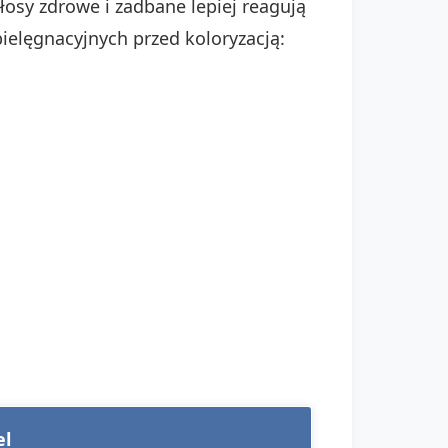
osy zdrowe i zadbane lepiej reagują
elęgnacyjnych przed koloryzacją:
el