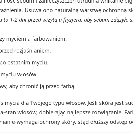
ża ilość sebum i zanieczyszczeń utrudnia wnikanie p
nienia. Usuwa ono naturalną warstwę ochronną sk
 to 1-2 dni przed wizytą u fryzjera, aby sebum zdążyło 
dzy myciem a farbowaniem.
rzed rozjaśnianiem.
 po ostatnim myciu.
m myciu włosów.
wy, aby chronić ją przed farbą.
as mycia dla Twojego typu włosów. Jeśli skóra jest s
a-stan włosów, dobierając najlepsze rozwiązanie. Far
śnianie-wymaga-ochrony skóry, stąd dłuższy odstęp o