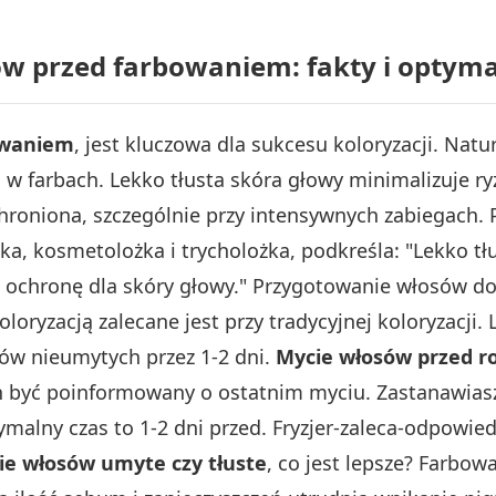
w przed farbowaniem: fakty i optyma
owaniem
, jest kluczowa dla sukcesu koloryzacji. Na
w farbach. Lekko tłusta skóra głowy minimalizuje r
hroniona, szczególnie przy intensywnych zabiegach. 
ska, kosmetolożka i trycholożka, podkreśla: "Lekko t
ochronę dla skóry głowy." Przygotowanie włosów do k
loryzacją zalecane jest przy tradycyjnej koloryzacji
sów nieumytych przez 1-2 dni.
Mycie włosów przed r
en być poinformowany o ostatnim myciu. Zastanawiasz
malny czas to 1-2 dni przed. Fryzjer-zaleca-odpowie
e włosów umyte czy tłuste
, co jest lepsze? Farbo