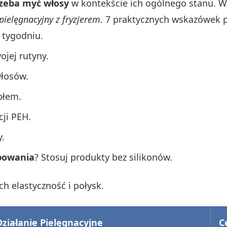
trzeba myć włosy
w kontekście ich ogólnego stanu. Wł
pielęgnacyjny z fryzjerem.
7 praktycznych wskazówek pi
 tygodniu.
jej rutyny.
włosów.
epłem.
ji PEH.
y.
rbowania
? Stosuj produkty bez silikonów.
ch elastyczność i połysk.
Działanie Pielęgnacyjne
C