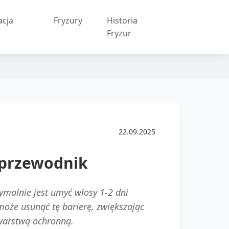
acja
Fryzury
Historia
w
Fryzur
22.09.2025
 przewodnik
tymalnie jest umyć włosy 1-2 dni
oże usunąć tę barierę, zwiększając
 warstwą ochronną.