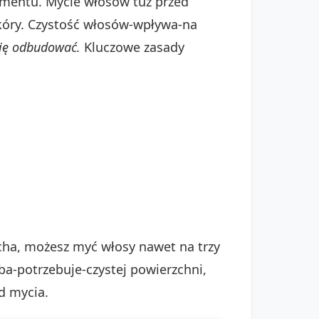
igmentu. Mycie włosów tuż przed
óry. Czystość włosów-wpływa-na
się odbudować.
Kluczowe zasady
ucha, możesz myć włosy nawet na trzy
ba-potrzebuje-czystej powierzchni,
d mycia.