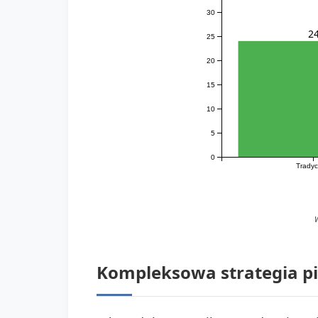
30
2
25
20
15
10
5
0
Tradyc
Kompleksowa strategia pi