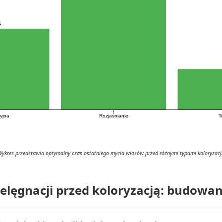
4
yjna
Rozjaśnianie
T
Wykres przedstawia optymalny czas ostatniego mycia włosów przed różnymi typami koloryzacji
elęgnacji przed koloryzacją: budowan