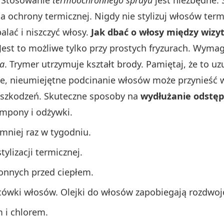
 ochrony termicznej. Nigdy nie stylizuj włosów ter
alać i niszczyć włosy.
Jak dbać o włosy między wizy
st to możliwe tylko przy prostych fryzurach. Wymaga
a
. Trymer utrzymuje kształt brody. Pamiętaj, że to uz
ne, nieumiejętne podcinanie włosów może przynieść w
 uszkodzeń. Skuteczne sposoby na
wydłużanie odstęp
ampony i odżywki.
jmniej raz w tygodniu.
tylizacji termicznej.
onnych przed ciepłem.
ońcówki włosów. Olejki do włosów zapobiegają rozd
 i chlorem.