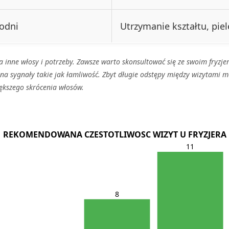
godni
Utrzymanie kształtu, piel
nne włosy i potrzeby. Zawsze warto skonsultować się ze swoim fryzjer
a sygnały takie jak łamliwość. Zbyt długie odstępy między wizytami 
iększego skrócenia włosów.
REKOMENDOWANA CZESTOTLIWOSC WIZYT U FRYZJERA
11
8