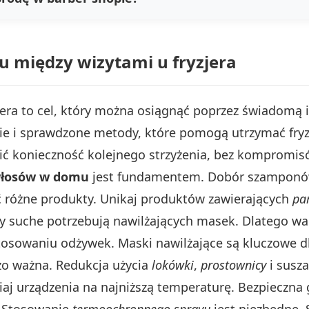
u między wizytami u fryzjera
yzjera to cel, który można osiągnąć poprzez świadomą
gie i sprawdzone metody, które pomogą utrzymać fryz
ić konieczność kolejnego strzyżenia, bez kompromis
włosów w domu
jest fundamentem. Dobór szamponó
 różne produkty. Unikaj produktów zawierających
pa
y suche potrzebują nawilżających masek. Dlatego wa
tosowaniu odżywek. Maski nawilżające są kluczowe d
zo ważna. Redukcja użycia
lokówki
,
prostownicy
i susz
j urządzenia na najniższą temperaturę. Bezpieczna gr
. Stosowanie
termoochronnego sprayu
jest niezbędne.