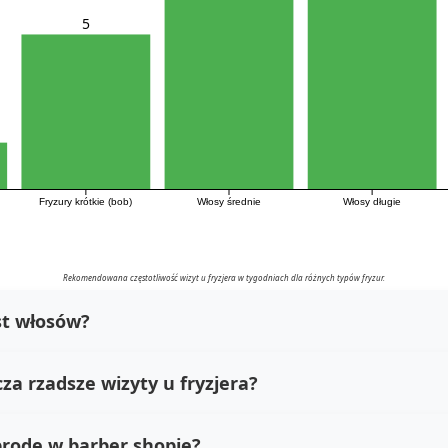
5
Fryzury krótkie (bob)
Włosy średnie
Włosy długie
Rekomendowana częstotliwość wizyt u fryzjera w tygodniach dla różnych typów fryzur.
st włosów?
a rzadsze wizyty u fryzjera?
brodę w barber shopie?