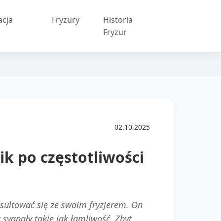
acja
Fryzury
Historia
w
Fryzur
02.10.2025
k po częstotliwości
sultować się ze swoim fryzjerem. On
sygnały takie jak łamliwość. Zbyt