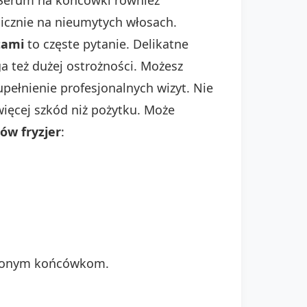
micznie na nieumytych włosach.
tami
to częste pytanie. Delikatne
 też dużej ostrożności. Możesz
upełnienie profesjonalnych wizyt. Nie
ięcej szkód niż pożytku. Może
ów fryzjer
:
wojonym końcówkom.