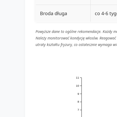
Broda długa
co 4-6 ty
Powyższe dane to ogólne rekomendacje. Każdy ma i
Należy monitorować kondycję włosów. Reagować n
utraty kształtu fryzury, co ostatecznie wymaga w
11
10
9
8
7