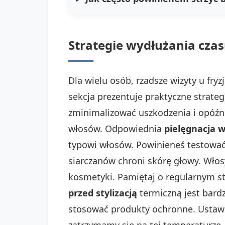
Strategie wydłużania czas
Dla wielu osób, rzadsze wizyty u fr
sekcja prezentuje praktyczne strate
zminimalizować uszkodzenia i opóźn
włosów. Odpowiednia
pielęgnacja 
typowi włosów. Powinieneś testować
siarczanów chroni skórę głowy. Włos
kosmetyki. Pamiętaj o regularnym s
przed stylizacją
termiczną jest bard
stosować produkty ochronne. Ustawia
zatrzymamy się na tej temperaturze