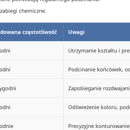
i zabiegi chemiczne.
owana częstotliwość
Uwagi
godni
Utrzymanie kształtu i prec
godni
Podcinanie końcówek, od
tygodni
Zapobieganie rozdwajani
godni
Odświeżenie koloru, pod
godnie
Precyzyjne konturowanie i