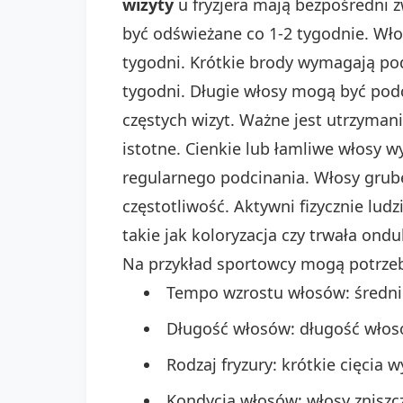
wizyty
u fryzjera mają bezpośredni z
być odświeżane co 1-2 tygodnie. Wło
tygodni. Krótkie brody wymagają podg
tygodni. Długie włosy mogą być podci
częstych wizyt. Ważne jest utrzymani
istotne. Cienkie lub łamliwe włosy 
regularnego podcinania. Włosy grub
częstotliwość. Aktywni fizycznie lud
takie jak koloryzacja czy trwała ond
Na przykład sportowcy mogą potrzeb
Tempo wzrostu włosów: średnio
Długość włosów: długość włosó
Rodzaj fryzury: krótkie cięcia
Kondycja włosów: włosy zniszc