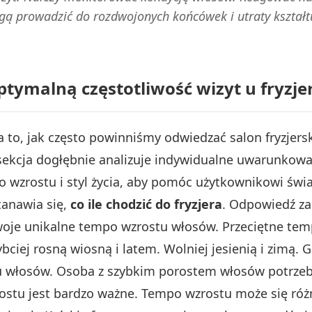
ą prowadzić do rozdwojonych końcówek i utraty kształt
tymalną częstotliwość wizyt u fryzje
 to, jak często powinniśmy odwiedzać salon fryzjersk
sekcja dogłębnie analizuje indywidualne uwarunkowani
po wzrostu i styl życia, aby pomóc użytkownikowi świ
tanawia się,
co ile chodzić do fryzjera
. Odpowiedź za
je unikalne tempo wzrostu włosów. Przeciętne temp
bciej rosną wiosną i latem. Wolniej jesienią i zimą.
u włosów. Osoba z szybkim porostem włosów potrzebu
stu jest bardzo ważne. Tempo wzrostu może się róż