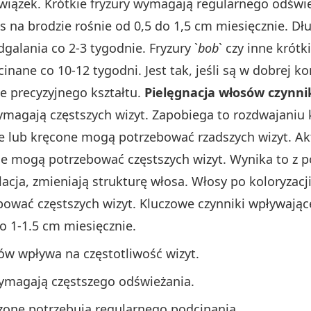
wiązek. Krótkie fryzury wymagają regularnego odśwież
s na brodzie rośnie od 0,5 do 1,5 cm miesięcznie. D
alania co 2-3 tygodnie. Fryzury `
bob
` czy inne krótk
nane co 10-12 tygodni. Jest tak, jeśli są w dobrej k
e precyzyjnego kształtu.
Pielęgnacja włosów czynni
wymagają częstszych wizyt. Zapobiega to rozdwajaniu
e lub kręcone mogą potrzebować rzadszych wizyt. Ak
zie mogą potrzebować częstszych wizyt. Wynika to z p
ulacja, zmieniają strukturę włosa. Włosy po koloryzac
ować częstszych wizyt. Kluczowe czynniki wpływają
 1-1.5 cm miesięcznie.
w wpływa na częstotliwość wizyt.
 wymagają częstszego odświeżania.
zone potrzebują regularnego podcinania.