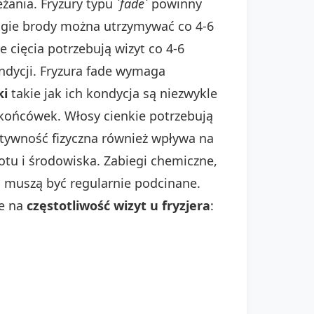
ania. Fryzury typu `
fade
` powinny
ługie brody można utrzymywać co 4-6
ie cięcia potrzebują wizyt co 4-6
ondycji. Fryzura fade wymaga
ki
takie jak ich kondycja są niezwykle
 końcówek. Włosy cienkie potrzebują
tywność fizyczna również wpływa na
otu i środowiska. Zabiegi chemiczne,
ji muszą być regularnie podcinane.
ce na
częstotliwość wizyt u fryzjera
: