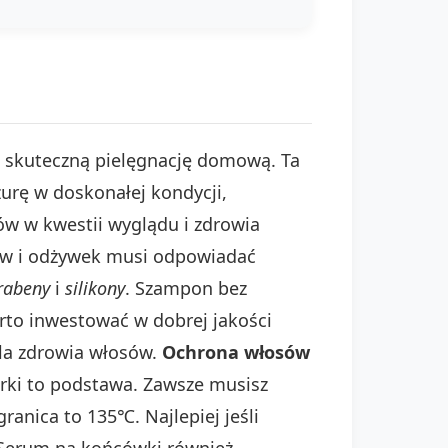
 i skuteczną pielęgnację domową. Ta
urę w doskonałej kondycji,
ów w kwestii wyglądu i zdrowia
w i odżywek musi odpowiadać
rabeny
i
silikony
. Szampon bez
rto inwestować w dobrej jakości
la zdrowia włosów.
Ochrona włosów
arki to podstawa. Zawsze musisz
anica to 135℃. Najlepiej jeśli
 Serum na końcówki również