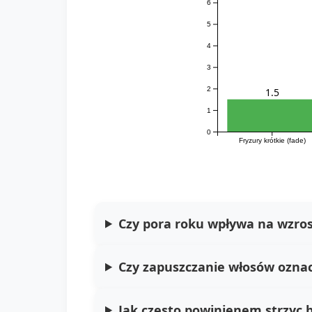
6
5
4
3
2
1.5
1
0
Fryzury krótkie (fade)
Czy pora roku wpływa na wzro
Czy zapuszczanie włosów oznacz
Jak często powinienem strzyc 